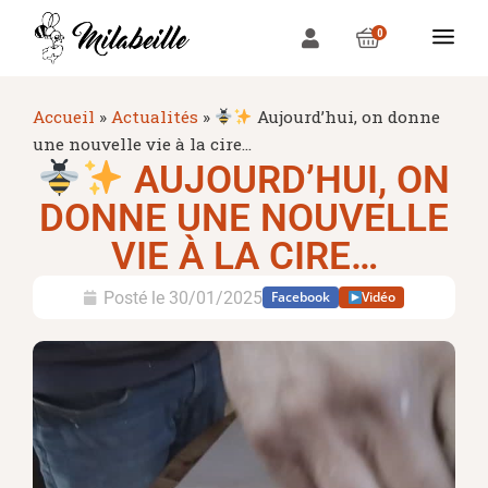
0
Accueil
»
Actualités
»
Aujourd’hui, on donne
une nouvelle vie à la cire…
AUJOURD’HUI, ON
DONNE UNE NOUVELLE
VIE À LA CIRE…
Posté le
30/01/2025
Facebook
Vidéo