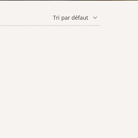
SAVONS
CIRE
Tri par défaut
CARTE CADEAU