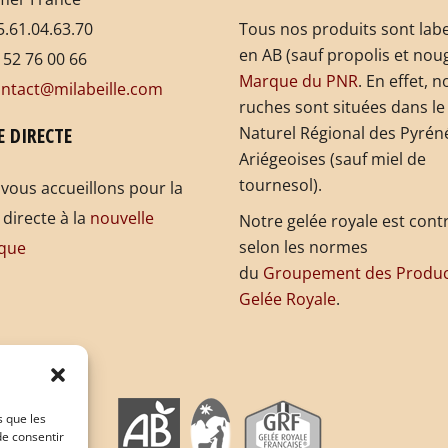
.61.04.63.70
Tous nos produits sont labe
en AB (sauf propolis et noug
 52 76 00 66
Marque du PNR
. En effet, n
ntact@milabeille.com
ruches sont situées dans le
E DIRECTE
Naturel Régional des Pyrén
Ariégeoises (sauf miel de
tournesol).
vous accueillons pour la
 directe à la
nouvelle
Notre gelée royale est cont
selon les normes
que
du
Groupement des Produc
Gelée Royale
.
s que les
de consentir