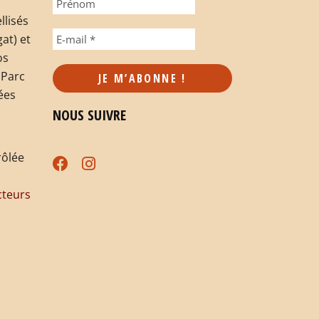
llisés
at) et
os
 Parc
ées
NOUS SUIVRE
rôlée
teurs