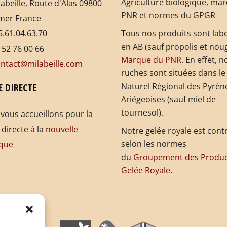
Agriculture biologique, ma
labeille, Route d'Alas 09800
PNR et normes du GPGR
mer France
.61.04.63.70
Tous nos produits sont labe
en AB (sauf propolis et noug
 52 76 00 66
Marque du PNR
. En effet, n
ntact@milabeille.com
ruches sont situées dans le
E DIRECTE
Naturel Régional des Pyrén
Ariégeoises (sauf miel de
tournesol).
vous accueillons pour la
 directe à la
nouvelle
Notre gelée royale est cont
selon les normes
que
du
Groupement des Produc
Gelée Royale
.