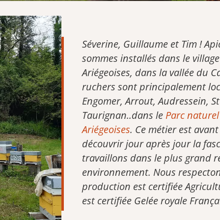
Séverine, Guillaume et Tim ! Ap
sommes installés dans le villa
Ariégeoises, dans la vallée du C
ruchers sont principalement loca
Engomer, Arrout, Audressein, St
Taurignan..dans le
Parc naturel
Ariégeoises
. Ce métier est avant
découvrir jour après jour la fas
travaillons dans le plus grand re
environnement. Nous respectons
production est certifiée Agricul
est certifiée Gelée royale França