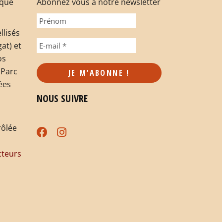
rque
Abonnez vous à notre newsletter
llisés
at) et
os
 Parc
ées
NOUS SUIVRE
rôlée
teurs