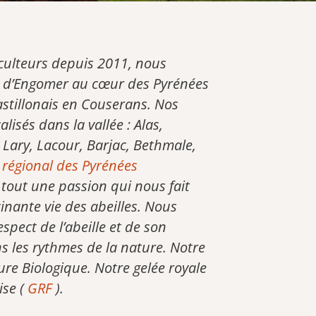
SAVONS
CIRE
iculteurs depuis 2011, nous
CARTE CADEAU
ge d’Engomer au cœur des Pyrénées
astillonais en Couserans. Nos
lisés dans la vallée : Alas,
 Lary, Lacour, Barjac, Bethmale,
 régional des Pyrénées
 tout une passion qui nous fait
cinante vie des abeilles. Nous
spect de l’abeille et de son
 les rythmes de la nature. Notre
ture Biologique. Notre gelée royale
ise (
GRF
).