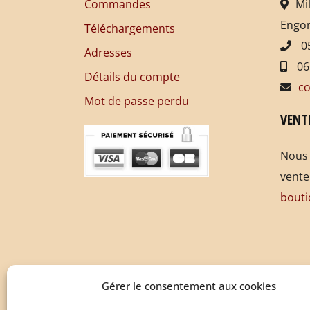
Commandes
Mi
Engo
Téléchargements
05
Adresses
06
Détails du compte
co
Mot de passe perdu
VENT
Nous 
vente
bouti
Gérer le consentement aux cookies