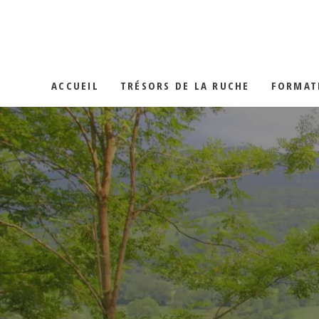
LA GELÉE RO
LES MIELS
ACCUEIL
TRÉSORS DE LA RUCHE
FORMAT
LE POLLEN
LA PROPOLIS
LA GELÉE ROYALE
LES MIELS
LE POLLEN
LA PROPOLIS