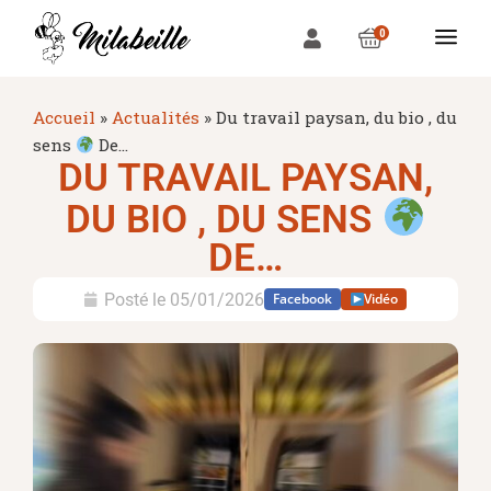
0
Accueil
»
Actualités
»
Du travail paysan, du bio , du
sens
De…
DU TRAVAIL PAYSAN,
DU BIO , DU SENS
DE…
Posté le
05/01/2026
Facebook
Vidéo