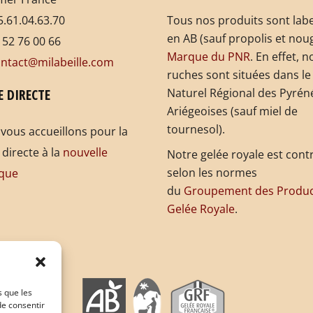
.61.04.63.70
Tous nos produits sont labe
en AB (sauf propolis et noug
 52 76 00 66
Marque du PNR
. En effet, n
ntact@milabeille.com
ruches sont situées dans le
E DIRECTE
Naturel Régional des Pyrén
Ariégeoises (sauf miel de
tournesol).
vous accueillons pour la
 directe à la
nouvelle
Notre gelée royale est cont
selon les normes
que
du
Groupement des Produc
Gelée Royale
.
s que les
de consentir