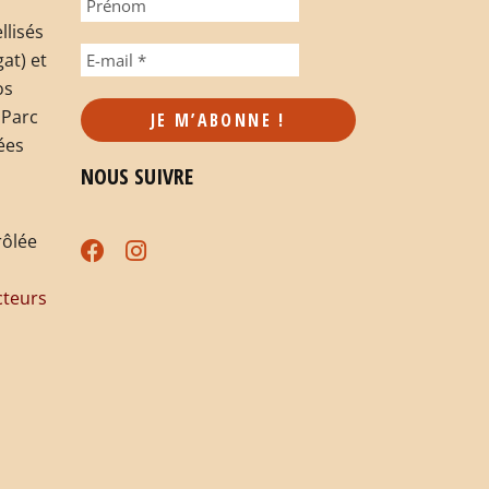
llisés
at) et
os
 Parc
ées
NOUS SUIVRE
rôlée
teurs