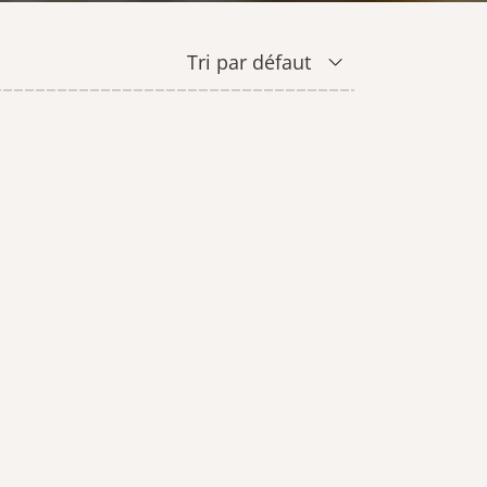
SAVONS
CIRE
Tri par défaut
CARTE CADEAU