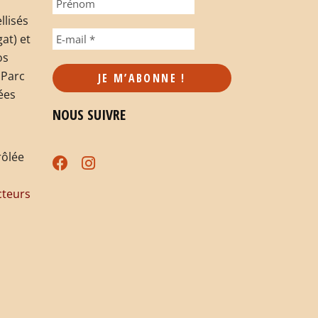
llisés
at) et
os
 Parc
ées
NOUS SUIVRE
rôlée
teurs