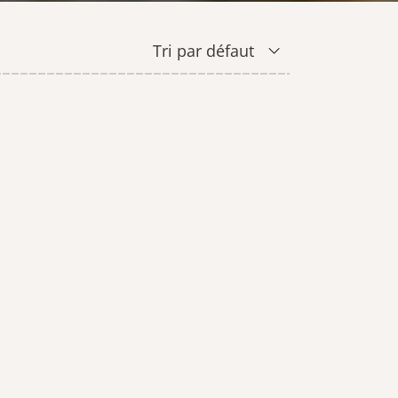
SAVONS
CIRE
Tri par défaut
CARTE CADEAU