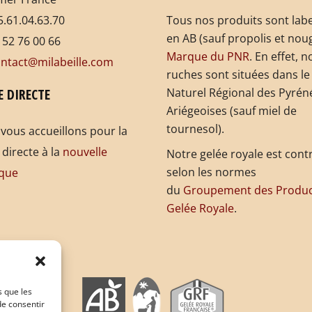
.61.04.63.70
Tous nos produits sont labe
en AB (sauf propolis et noug
 52 76 00 66
Marque du PNR
. En effet, n
ntact@milabeille.com
ruches sont situées dans le
E DIRECTE
Naturel Régional des Pyrén
Ariégeoises (sauf miel de
tournesol).
vous accueillons pour la
 directe à la
nouvelle
Notre gelée royale est cont
selon les normes
que
du
Groupement des Produc
Gelée Royale
.
s que les
de consentir