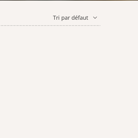
SAVONS
CIRE
Tri par défaut
CARTE CADEAU