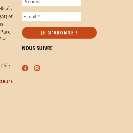
llisés
at) et
os
 Parc
ées
NOUS SUIVRE
rôlée
teurs