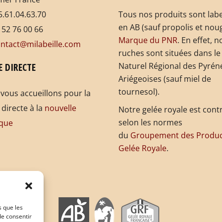
.61.04.63.70
Tous nos produits sont labe
en AB (sauf propolis et noug
 52 76 00 66
Marque du PNR
. En effet, n
ntact@milabeille.com
ruches sont situées dans le
E DIRECTE
Naturel Régional des Pyrén
Ariégeoises (sauf miel de
tournesol).
vous accueillons pour la
 directe à la
nouvelle
Notre gelée royale est cont
selon les normes
que
du
Groupement des Produc
Gelée Royale
.
s que les
de consentir