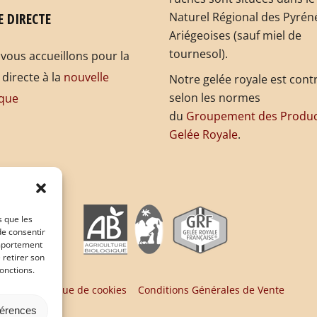
E DIRECTE
Naturel Régional des Pyrén
Ariégeoises (sauf miel de
tournesol).
vous accueillons pour la
 directe à la
nouvelle
Notre gelée royale est cont
selon les normes
que
du
Groupement des Produc
Gelée Royale
.
s que les
de consentir
omportement
 retirer son
onctions.
Politique de cookies
Conditions Générales de Vente
férences