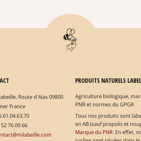
ACT
PRODUITS NATURELS LABEL
Agriculture biologique, ma
labeille, Route d'Alas 09800
PNR et normes du GPGR
mer France
.61.04.63.70
Tous nos produits sont labe
en AB (sauf propolis et noug
 52 76 00 66
Marque du PNR
. En effet, n
ntact@milabeille.com
ruches sont situées dans le