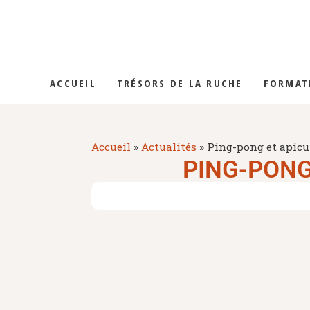
LA GELÉE RO
LES MIELS
ACCUEIL
TRÉSORS DE LA RUCHE
FORMAT
LE POLLEN
LA PROPOLIS
LA GELÉE ROYALE
Accueil
»
Actualités
»
Ping-pong et apic
PING-PONG
LES MIELS
LE POLLEN
LA PROPOLIS